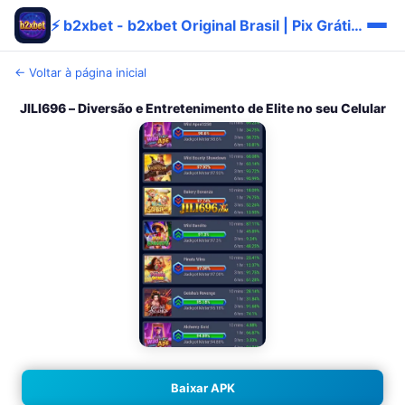
⚡ b2xbet - b2xbet Original Brasil | Pix Grátis 🔥
← Voltar à página inicial
JILI696 – Diversão e Entretenimento de Elite no seu Celular
Baixar APK