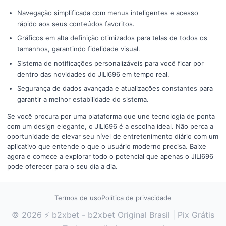
Navegação simplificada com menus inteligentes e acesso
rápido aos seus conteúdos favoritos.
Gráficos em alta definição otimizados para telas de todos os
tamanhos, garantindo fidelidade visual.
Sistema de notificações personalizáveis para você ficar por
dentro das novidades do JILI696 em tempo real.
Segurança de dados avançada e atualizações constantes para
garantir a melhor estabilidade do sistema.
Se você procura por uma plataforma que une tecnologia de ponta
com um design elegante, o JILI696 é a escolha ideal. Não perca a
oportunidade de elevar seu nível de entretenimento diário com um
aplicativo que entende o que o usuário moderno precisa. Baixe
agora e comece a explorar todo o potencial que apenas o JILI696
pode oferecer para o seu dia a dia.
Termos de uso
Política de privacidade
© 2026 ⚡ b2xbet - b2xbet Original Brasil | Pix Grátis