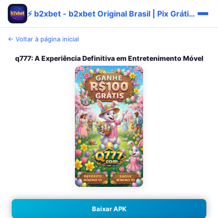
⚡ b2xbet - b2xbet Original Brasil | Pix Grátis 🔥
← Voltar à página inicial
q777: A Experiência Definitiva em Entretenimento Móvel
Baixar APK